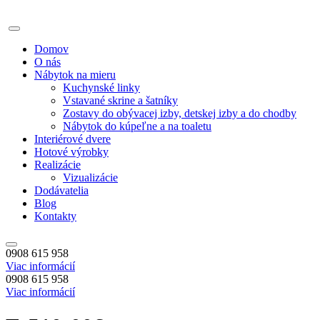
Domov
O nás
Nábytok na mieru
Kuchynské linky
Vstavané skrine a šatníky
Zostavy do obývacej izby, detskej izby a do chodby
Nábytok do kúpeľne a na toaletu
Interiérové dvere
Hotové výrobky
Realizácie
Vizualizácie
Dodávatelia
Blog
Kontakty
0908 615 958
Viac informácií
0908 615 958
Viac informácií