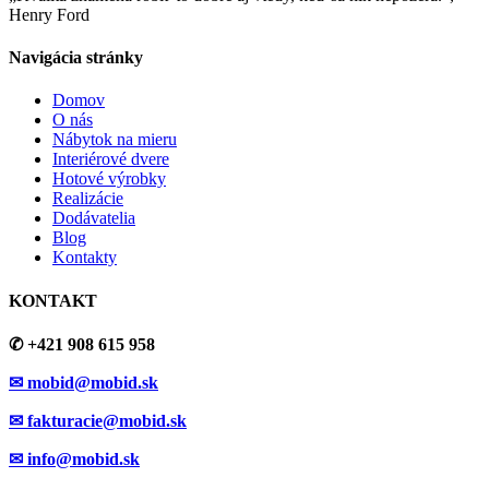
Henry Ford
Navigácia stránky
Domov
O nás
Nábytok na mieru
Interiérové dvere
Hotové výrobky
Realizácie
Dodávatelia
Blog
Kontakty
KONTAKT
✆ +421 908 615 958
✉ mobid@mobid.sk
✉ fakturacie@mobid.sk
✉ info@mobid.sk