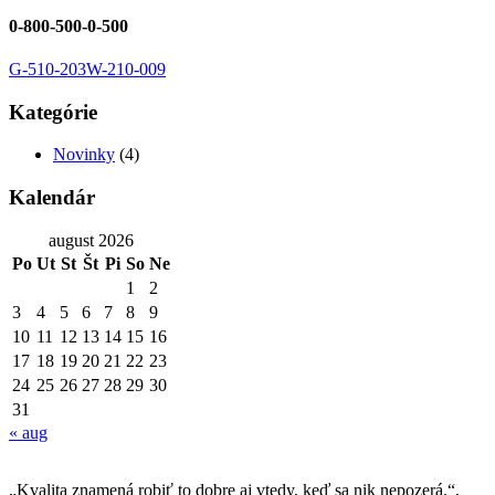
0-800-500-0-500
Post
G-510-203
W-210-009
navigation
Kategórie
Novinky
(4)
Kalendár
august 2026
Po
Ut
St
Št
Pi
So
Ne
1
2
3
4
5
6
7
8
9
10
11
12
13
14
15
16
17
18
19
20
21
22
23
24
25
26
27
28
29
30
31
« aug
„Kvalita znamená robiť to dobre aj vtedy, keď sa nik nepozerá.“,