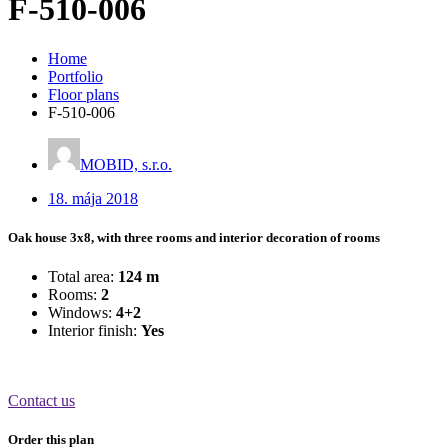
F-510-006
Home
Portfolio
Floor plans
F-510-006
MOBID, s.r.o.
18. mája 2018
Oak house 3x8, with three rooms and interior decoration of rooms
Total area:
124 m
Rooms:
2
Windows:
4+2
Interior finish:
Yes
Contact us
Order this plan