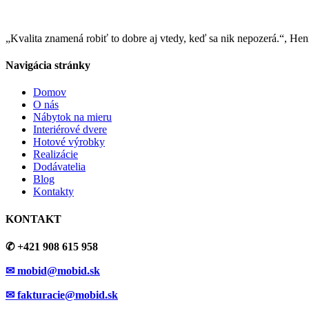
„Kvalita znamená robiť to dobre aj vtedy, keď sa nik nepozerá.“, He
Navigácia stránky
Domov
O nás
Nábytok na mieru
Interiérové dvere
Hotové výrobky
Realizácie
Dodávatelia
Blog
Kontakty
KONTAKT
✆ +421 908 615 958
✉ mobid@mobid.sk
✉ fakturacie@mobid.sk