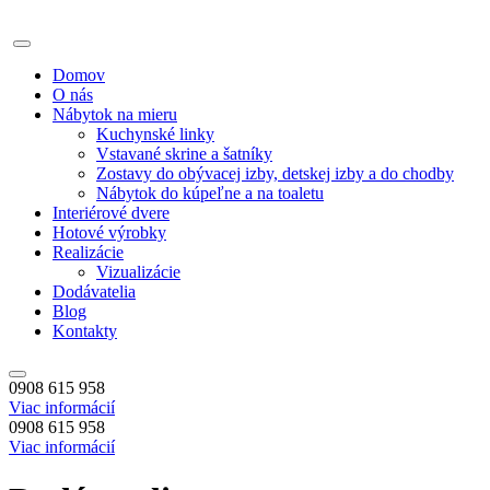
Domov
O nás
Nábytok na mieru
Kuchynské linky
Vstavané skrine a šatníky
Zostavy do obývacej izby, detskej izby a do chodby
Nábytok do kúpeľne a na toaletu
Interiérové dvere
Hotové výrobky
Realizácie
Vizualizácie
Dodávatelia
Blog
Kontakty
0908 615 958
Viac informácií
0908 615 958
Viac informácií