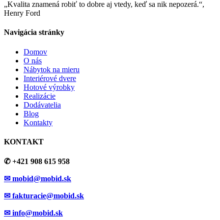
„Kvalita znamená robiť to dobre aj vtedy, keď sa nik nepozerá.“,
Henry Ford
Navigácia stránky
Domov
O nás
Nábytok na mieru
Interiérové dvere
Hotové výrobky
Realizácie
Dodávatelia
Blog
Kontakty
KONTAKT
✆ +421 908 615 958
✉ mobid@mobid.sk
✉ fakturacie@mobid.sk
✉ info@mobid.sk