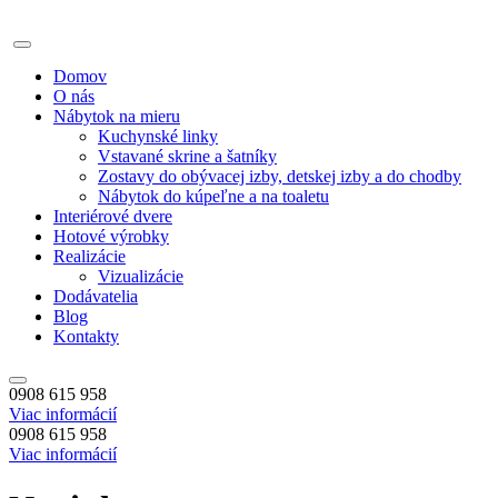
Domov
O nás
Nábytok na mieru
Kuchynské linky
Vstavané skrine a šatníky
Zostavy do obývacej izby, detskej izby a do chodby
Nábytok do kúpeľne a na toaletu
Interiérové dvere
Hotové výrobky
Realizácie
Vizualizácie
Dodávatelia
Blog
Kontakty
0908 615 958
Viac informácií
0908 615 958
Viac informácií