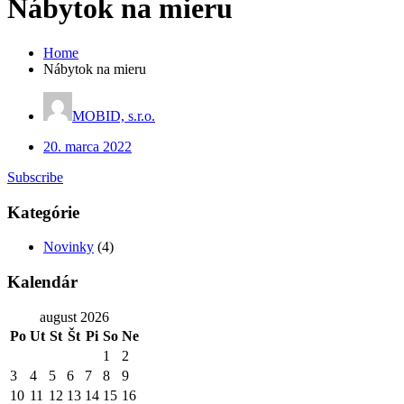
Nábytok na mieru
Home
Nábytok na mieru
MOBID, s.r.o.
20. marca 2022
Post
Subscribe
navigation
Kategórie
Novinky
(4)
Kalendár
august 2026
Po
Ut
St
Št
Pi
So
Ne
1
2
3
4
5
6
7
8
9
10
11
12
13
14
15
16