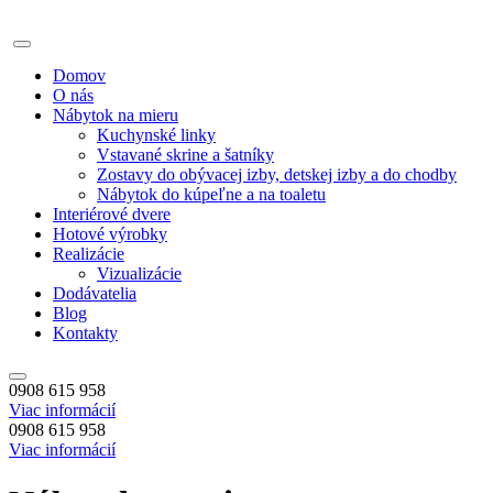
Domov
O nás
Nábytok na mieru
Kuchynské linky
Vstavané skrine a šatníky
Zostavy do obývacej izby, detskej izby a do chodby
Nábytok do kúpeľne a na toaletu
Interiérové dvere
Hotové výrobky
Realizácie
Vizualizácie
Dodávatelia
Blog
Kontakty
0908 615 958
Viac informácií
0908 615 958
Viac informácií