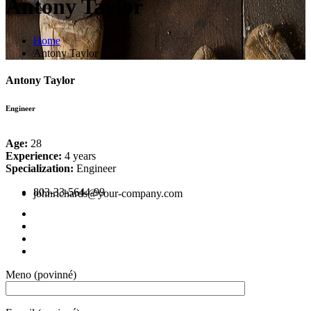
Antony Taylor
Home
Antony Taylor
Antony Taylor
Engineer
Age:
28
Experience:
4 years
Specialization:
Engineer
803-33-5644-99
johnrichards@your-company.com
Meno (povinné)