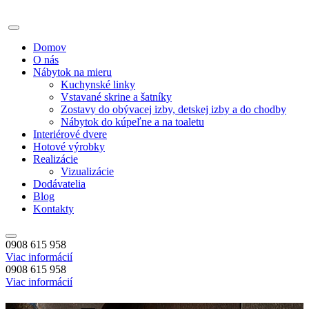
Domov
O nás
Nábytok na mieru
Kuchynské linky
Vstavané skrine a šatníky
Zostavy do obývacej izby, detskej izby a do chodby
Nábytok do kúpeľne a na toaletu
Interiérové dvere
Hotové výrobky
Realizácie
Vizualizácie
Dodávatelia
Blog
Kontakty
0908 615 958
Viac informácií
0908 615 958
Viac informácií