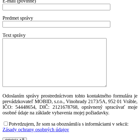
E-mail (povinné)
Predmet správy
Text správy
Odoslaním správy prostredníctvom tohto kontaktného formulára je
prevádzkovateľ MOBID, s.r.o., Vinohrady 2173/5A, 952 01 Vráble,
IČO: 54448654, DIČ: 2121678768, oprávnený spracúvať moje
osobné údaje na základe vybavenia mojej požiadavky.
Potvrdzujem, že som sa oboznámil/a s informáciami v sekcii:
Zásady ochrany osobných údajov